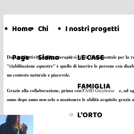
Home
Chi
I nostri progetti
Page
Siamo
LE CASE
Da Anni l'attività dell'ippoterapia si rivela fondamentale per la r
"riabilitazione equestre" è quello di inserire le persone con disab
un contesto naturale e piacevole.
FAMIGLIA
Grazie alla collaborazione, prima con l'
e, ad og
ASD Greyhorse
anno dopo anno non solo a mantenere le abilità acquisite grazie al
L'ORTO