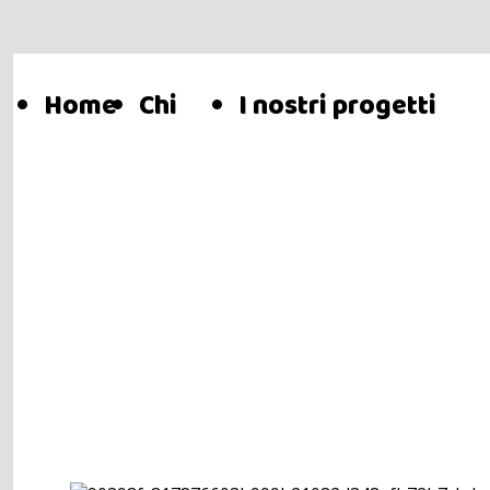
Home
Chi
I nostri progetti
Page
Siamo
LE CASE
FAMIGLIA
L'ORTO