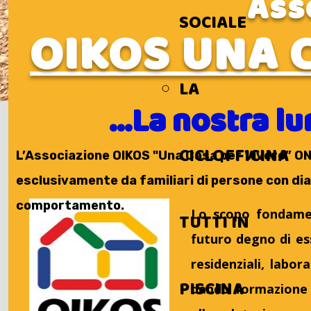
Ass
SOCIALE
OIKOS UNA 
LA
...La nostra l
CICLOFFICINA
L’Associazione OIKOS "Una Casa per Vivere” ONL
esclusivamente da familiari di persone con diag
comportamento.
Lo scopo fondamen
TUTTI IN
futuro degno di es
residenziali, labor
PISCINA
dando formazione a